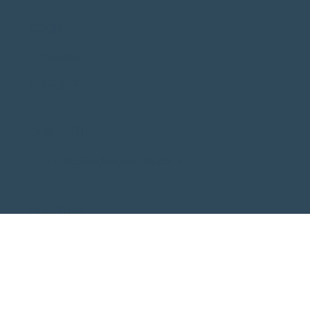
SOCIAL
Facebook
Instagram
CONTACTO
Información@wpdems.com
POLÍTICA
Política de privacidad
Declaración de accesibilidad