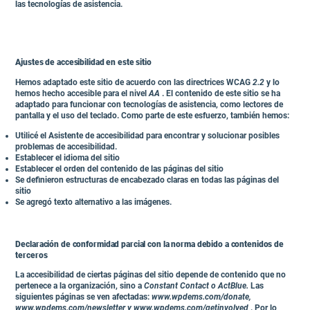
las tecnologías de asistencia.
Ajustes de accesibilidad en este sitio
Hemos adaptado este sitio de acuerdo con las directrices WCAG
2.2
y lo
hemos hecho accesible para el nivel
AA
. El contenido de este sitio se ha
adaptado para funcionar con tecnologías de asistencia, como lectores de
pantalla y el uso del teclado. Como parte de este esfuerzo, también hemos:
Utilicé el Asistente de accesibilidad para encontrar y solucionar posibles
problemas de accesibilidad.
Establecer el idioma del sitio
Establecer el orden del contenido de las páginas del sitio
Se definieron estructuras de encabezado claras en todas las páginas del
sitio
Se agregó texto alternativo a las imágenes.
Declaración de conformidad parcial con la norma debido a contenidos de
terceros
La accesibilidad de ciertas páginas del sitio depende de contenido que no
pertenece a la organización, sino a
Constant Contact o ActBlue.
Las
siguientes páginas se ven afectadas:
www.wpdems.com/donate,
www.wpdems.com/newsletter
y
www.wpdems.com/getinvolved
. Por lo