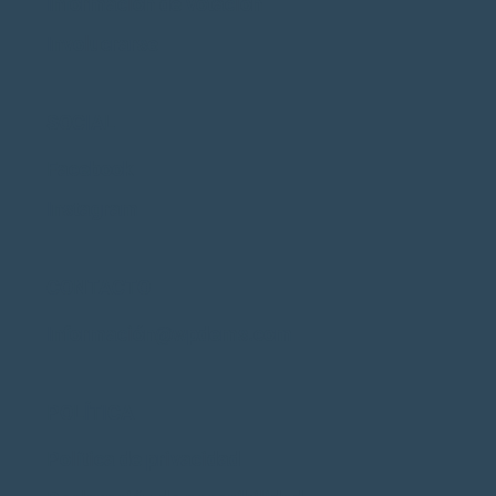
Información de votación
Involucrarse
SOCIAL
Facebook
Instagram
CONTACTO
Información@wpdems.com
POLÍTICA
Política de privacidad